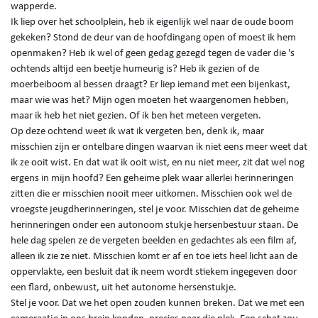
wapperde.
Ik liep over het schoolplein, heb ik eigenlijk wel naar de oude boom
gekeken? Stond de deur van de hoofdingang open of moest ik hem
openmaken? Heb ik wel of geen gedag gezegd tegen de vader die 's
ochtends altijd een beetje humeurig is? Heb ik gezien of de
moerbeiboom al bessen draagt? Er liep iemand met een bijenkast,
maar wie was het? Mijn ogen moeten het waargenomen hebben,
maar ik heb het niet gezien. Of ik ben het meteen vergeten.
Op deze ochtend weet ik wat ik vergeten ben, denk ik, maar
misschien zijn er ontelbare dingen waarvan ik niet eens meer weet dat
ik ze ooit wist. En dat wat ik ooit wist, en nu niet meer, zit dat wel nog
ergens in mijn hoofd? Een geheime plek waar allerlei herinneringen
zitten die er misschien nooit meer uitkomen. Misschien ook wel de
vroegste jeugdherinneringen, stel je voor. Misschien dat de geheime
herinneringen onder een autonoom stukje hersenbestuur staan. De
hele dag spelen ze de vergeten beelden en gedachtes als een film af,
alleen ik zie ze niet. Misschien komt er af en toe iets heel licht aan de
oppervlakte, een besluit dat ik neem wordt stiekem ingegeven door
een flard, onbewust, uit het autonome hersenstukje.
Stel je voor. Dat we het open zouden kunnen breken. Dat we met een