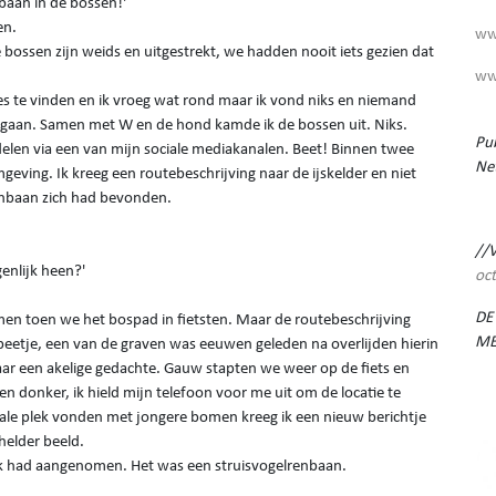
nbaan in de bossen!'
en.
ww
ossen zijn weids en uitgestrekt, we hadden nooit iets gezien dat
ww
es te vinden en ik vroeg wat rond maar ik vond niks en niemand
 te gaan. Samen met W en de hond kamde ik de bossen uit. Niks.
Pub
delen via een van mijn sociale mediakanalen. Beet! Binnen twee
Ne
eving. Ik kreeg een routebeschrijving naar de ijskelder en niet
enbaan zich had bevonden.
//
genlijk heen?'
oc
DE
men toen we het bospad in fietsten. Maar de routebeschrijving
ME
n beetje, een van de graven was eeuwen geleden na overlijden hierin
aar een akelige gedachte. Gauw stapten we weer op de fiets en
 donker, ik hield mijn telefoon voor me uit om de locatie te
ale plek vonden met jongere bomen kreeg ik een nieuw berichtje
helder beeld.
k had aangenomen. Het was een struisvogelrenbaan.