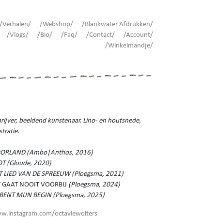
/Verhalen/
/Webshop/
/Blankwater Afdrukken/
/Vlogs/
/Bio/
/Faq/
/Contact/
/Account/
/Winkelmandje/
rijver, beeldend kunstenaar. Lino- en houtsnede,
ustratie.
ORLAND (Ambo|Anthos, 2016)
OT (Gloude, 2020)
T LIED VAN DE SPREEUW (Ploegsma, 2021)
T GAAT NOOIT VOORBIJ
(Ploegsma, 2024)
J BENT MIJN BEGIN (Ploegsma, 2025)
w.instagram.com/octaviewolters