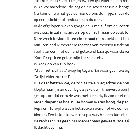
'Hoorde je dat?' zei ik tegen W. 'Een ijskelder en een re
W knikte aarzelend, die zag de nieuwe obsessie al hang
Nu kennen we het gebied hier op ons duimpje, maar de b
op een ijskelder of renbaan kon duiden.
In de afgelopen weken googelde ik me suf om de locati
wist iets. Er zat niks anders op dan zelf maar op zoek
Deze week besloot ik ten einde raad mijn zoektocht te 
minuten had ik meerdere reacties van mensen uit de omg
veel later een met de hand getekend kaartje waar de r
'Kom!' riep ik en griste mijn fietssleutels.
W keek op van zijn boek.
'Maar het is al laat,' wiep hij tegen. 'En waar gaan we ei
'De ijskelder zoeken!'
Dus daar fietsten we, de zon zakte al weg achter de bo
klopte haarfijn en daar lag de ijskelder. Ik huiverde ee
gestopt omdat er ruzie was met de kerk, ik vond het m
reden dieper het bos in. De bomen waren hoog, de paden
bepalen. Terwijl we aan het zoeken waren of we een ov
binnen. Een foto. Hoewel in sepia was het een tamelijk 
De renbaan was geen paardenrenbaan geweest, zoals i
Ik dacht even na.