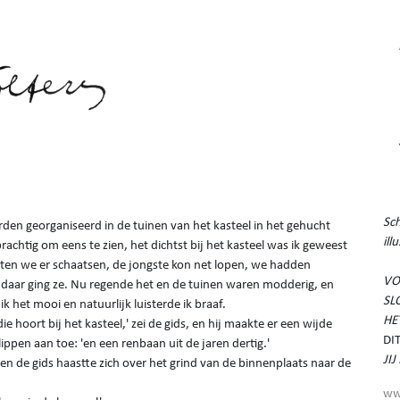
Sch
rden georganiseerd in de tuinen van het kasteel in het gehucht
ill
rachtig om eens te zien, het dichtst bij het kasteel was ik geweest
ten we er schaatsen, de jongste kon net lopen, we hadden
VO
, daar ging ze. Nu regende het en de tuinen waren modderig, en
SL
ik het mooi en natuurlijk luisterde ik braaf.
HE
e hoort bij het kasteel,' zei de gids, en hij maakte er een wijde
DI
ippen aan toe: 'en een renbaan uit de jaren dertig.'
JI
en de gids haastte zich over het grind van de binnenplaats naar de
ww