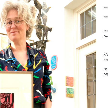
ww
ww
Pub
Ne
//
oc
DE
ME