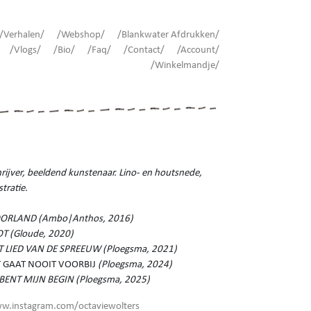
/Verhalen/
/Webshop/
/Blankwater Afdrukken/
/Vlogs/
/Bio/
/Faq/
/Contact/
/Account/
/Winkelmandje/
rijver, beeldend kunstenaar. Lino- en houtsnede,
ustratie.
ORLAND (Ambo|Anthos, 2016)
OT (Gloude, 2020)
T LIED VAN DE SPREEUW (Ploegsma, 2021)
T GAAT NOOIT VOORBIJ
(Ploegsma, 2024)
J BENT MIJN BEGIN (Ploegsma, 2025)
w.instagram.com/octaviewolters