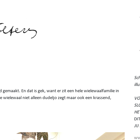
Sch
ill
 gemaakt. En dat is gek, want er zit een hele wielewaalfamilie in
de wielewaal niet alleen dudeljo zegt maar ook een krassend,
VO
SL
HE
DI
JI
ww