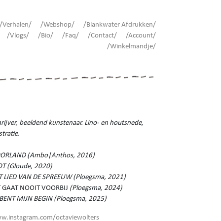
/Verhalen/
/Webshop/
/Blankwater Afdrukken/
/Vlogs/
/Bio/
/Faq/
/Contact/
/Account/
/Winkelmandje/
rijver, beeldend kunstenaar. Lino- en houtsnede,
ustratie.
ORLAND (Ambo|Anthos, 2016)
OT (Gloude, 2020)
T LIED VAN DE SPREEUW (Ploegsma, 2021)
T GAAT NOOIT VOORBIJ
(Ploegsma, 2024)
J BENT MIJN BEGIN (Ploegsma, 2025)
w.instagram.com/octaviewolters