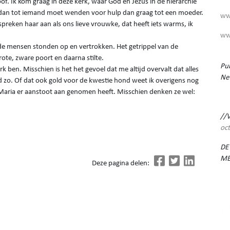
oof. Ik kom graag in deze kerk, waar God en Jezus in de hiërarchie
e dan tot iemand moet wenden voor hulp dan graag tot een moeder.
ww
reken haar aan als ons lieve vrouwke, dat heeft iets warms, ik
ww
 de mensen stonden op en vertrokken. Het getrippel van de
ote, zware poort en daarna stilte.
Pub
k ben. Misschien is het het gevoel dat me altijd overvalt dat alles
Ne
goed zo. Of dat ook gold voor de kwestie hond weet ik overigens nog
 Maria er aanstoot aan genomen heeft. Misschien denken ze wel:
//
oc
DE
ME
Deze pagina delen: