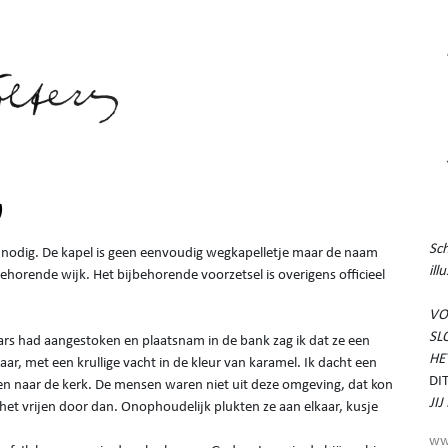
)
Sch
r nodig. De kapel is geen eenvoudig wegkapelletje maar de naam
ill
behorende wijk. Het bijbehorende voorzetsel is overigens officieel
VO
SL
aars had aangestoken en plaatsnam in de bank zag ik dat ze een
HE
r, met een krullige vacht in de kleur van karamel. Ik dacht een
DI
n naar de kerk. De mensen waren niet uit deze omgeving, dat kon
JI
 het vrijen door dan. Onophoudelijk plukten ze aan elkaar, kusje
ww