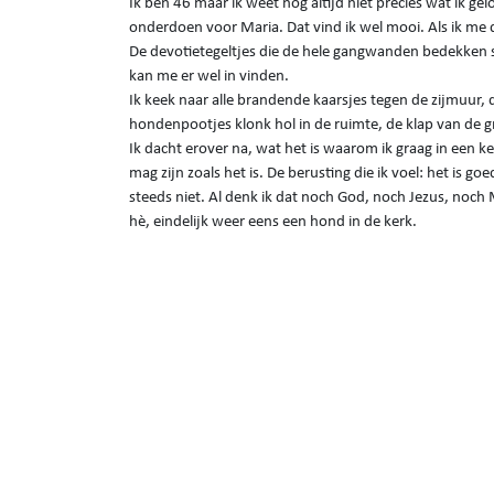
Ik ben 46 maar ik weet nog altijd niet precies wat ik gel
onderdoen voor Maria. Dat vind ik wel mooi. Als ik m
De devotietegeltjes die de hele gangwanden bedekken sp
kan me er wel in vinden.
Ik keek naar alle brandende kaarsjes tegen de zijmuur,
hondenpootjes klonk hol in de ruimte, de klap van de gr
Ik dacht erover na, wat het is waarom ik graag in een ker
mag zijn zoals het is. De berusting die ik voel: het is 
steeds niet. Al denk ik dat noch God, noch Jezus, noch
hè, eindelijk weer eens een hond in de kerk.