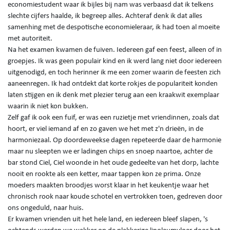
economiestudent waar ik bijles bij nam was verbaasd dat ik telkens
slechte cijfers haalde, ik begreep alles. Achteraf denk ik dat alles
samenhing met de despotische economieleraar, ik had toen al moeite
met autoriteit.
Na het examen kwamen de fuiven. Iedereen gaf een feest, alleen of in
groepjes. Ik was geen populair kind en ik werd lang niet door iedereen
uitgenodigd, en toch herinner ik me een zomer waarin de feesten zich
aaneenregen. Ik had ontdekt dat korte rokjes de populariteit konden
laten stijgen en ik denk met plezier terug aan een kraakwit exemplaar
waarin ik niet kon bukken.
Zelf gaf ik ook een fuif, er was een ruzietje met vriendinnen, zoals dat
hoort, er viel iemand af en zo gaven we het met z'n drieën, in de
harmoniezaal. Op doordeweekse dagen repeteerde daar de harmonie
maar nu sleepten we er ladingen chips en snoep naartoe, achter de
bar stond Ciel, Ciel woonde in het oude gedeelte van het dorp, lachte
nooit en rookte als een ketter, maar tappen kon ze prima. Onze
moeders maakten broodjes worst klaar in het keukentje waar het
chronisch rook naar koude schotel en vertrokken toen, gedreven door
ons ongeduld, naar huis.
Er kwamen vrienden uit het hele land, en iedereen bleef slapen, 's