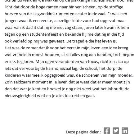
ochtends werden we wakker op de plakkerige linoleumvloer door het
licht dat door de hoge ramen naar binnen scheen, op de stoffige
hoezen van de slagwerkinstrumenten achter in de zaal. Er was een
jongen waar ik een eerste, aarzelige liefde voor had opgevat maar
waarvan ik dacht dat hij me niet zag staan, jaren later kwam ik hem
tegen op een studentenfeest en bekende hij me dat hij in die tijd
ook verliefd op mij was geweest. De tragedie die het leven is.
Het was de zomer dat ik voor het eerst in mijn leven een idee kreeg
wat vrijheid in moest houden, al zat alles nog aan banden, toch begon
er iets te gloren. Mijn ogen veranderden van focus, richtten zich op
iets dat ver voorbij de harmoniezaal lag, de school, het dorp, de
kinderen waarmee ik opgegroeid was, de schoenen van mijn moeder.
Zo'n zeldzaam moment in je leven dat je weet dat er meer moet zijn
dan dat wat je kent en hoewel je nog niet weet wat het inhoudt, de
nieuwsgierigheid wint en je alles lostrekt en gaat.
Deze pagina delen: