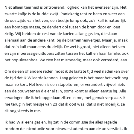
Niet alleen teerheid is ontroerend, logheid kan het evenzeer zijn. Het
zwarte kalfje is de kudde kwijt. Paniekerig rent ze heen en weer aan
de oostzijde van het ven, een beetje lomp ook, zo'n kalf is natuurlijk
een hompige massa, ze dendert dol tussen de brem door en loeit
zielig. Wij hebben de rest van de koeien al lang gezien, die staan
allemaal aan de andere kant, bij de bramenheuveltjes. Maar ja, maak
dat zo'n kalf maar eens duidelijk. De wei is groot, niet alleen het ven
en zijn moerassige uitlopers zitten tussen het kalf en haar familie, ook
het populierenbos. We zien het mismoedig, maar ook vertederd, aan.
Om de een of andere reden moet ik de laatste tijd veel nadenken over
de tijd dat ik W leerde kennen. Lang geleden is het maar het voelt nog
maar zo kort. Het leven is een stapeltoren, er verandert vrijwel niets
aan de bouwstenen die er al zijn, soms komt er alleen eentje bij. Alle
ervaringen die ik heb opgedaan zitten in me, met gemak verplaats ik
me terug in het meisje van 23 dat ik ooit was, dat is niet moeilijk, ze
zit nog steeds in me.
Ik had W al eens gezien, hij zat in de commissie die alles regelde
rondom de introductie voor nieuwe studenten aan de universiteit. Ik