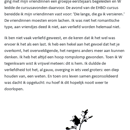
ging met mijn vriendinnen een groepje eerstejaars begeleiden en W
leidde de cursusavonden daarvoor. De avond van de EHBO-cursus
bereidde ik mijn vriendinnen vast voor: 'Die lange, die ga ik versieren.'
De vriendinnen moesten erom lachen. Ik was niet het romantische
type, aan vriendjes deed ik niet, aan verliefd worden helemaal niet.
Ik ben niet vaak verliefd geweest, en de keren dat ik het wel was
ervoer ik het als een last. Ik heb een hekel aan het gevoel dat het je
overkomt, het overweldigende, het nergens anders meer aan kunnen
denken. Ik heb het altijd een hoop rompslomp gevonden. Toen ik W
tegenkwam wist ik vrijwel meteen: dit is hem. Ik duldde de
verliefdheid tot het, al gauw, overging in iets veel groters: een diep
houden van, een weten. En toen ons leven samen geconsolideerd
was dacht ik opgelucht: nu hoef ik dit hopelijk nooit weer te
doorlopen.