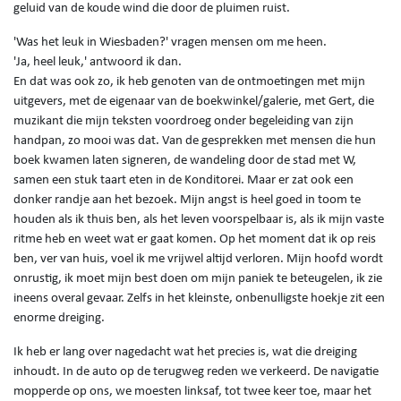
geluid van de koude wind die door de pluimen ruist.
'Was het leuk in Wiesbaden?' vragen mensen om me heen.
'Ja, heel leuk,' antwoord ik dan.
En dat was ook zo, ik heb genoten van de ontmoetingen met mijn
uitgevers, met de eigenaar van de boekwinkel/galerie, met Gert, die
muzikant die mijn teksten voordroeg onder begeleiding van zijn
handpan, zo mooi was dat. Van de gesprekken met mensen die hun
boek kwamen laten signeren, de wandeling door de stad met W,
samen een stuk taart eten in de Konditorei. Maar er zat ook een
donker randje aan het bezoek. Mijn angst is heel goed in toom te
houden als ik thuis ben, als het leven voorspelbaar is, als ik mijn vaste
ritme heb en weet wat er gaat komen. Op het moment dat ik op reis
ben, ver van huis, voel ik me vrijwel altijd verloren. Mijn hoofd wordt
onrustig, ik moet mijn best doen om mijn paniek te beteugelen, ik zie
ineens overal gevaar. Zelfs in het kleinste, onbenulligste hoekje zit een
enorme dreiging.
Ik heb er lang over nagedacht wat het precies is, wat die dreiging
inhoudt. In de auto op de terugweg reden we verkeerd. De navigatie
mopperde op ons, we moesten linksaf, tot twee keer toe, maar het