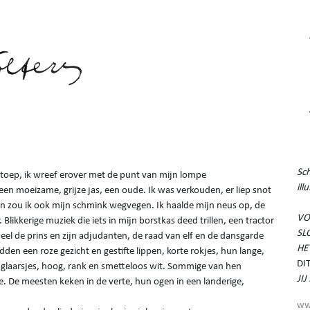
Sch
toep, ik wreef erover met de punt van mijn lompe
ill
n moeizame, grijze jas, een oude. Ik was verkouden, er liep snot
an zou ik ook mijn schmink wegvegen. Ik haalde mijn neus op, de
VO
 Blikkerige muziek die iets in mijn borstkas deed trillen, een tractor
SL
el de prins en zijn adjudanten, de raad van elf en de dansgarde
HE
den een roze gezicht en gestifte lippen, korte rokjes, hun lange,
DI
jglaarsjes, hoog, rank en smetteloos wit. Sommige van hen
JI
. De meesten keken in de verte, hun ogen in een landerige,
ww