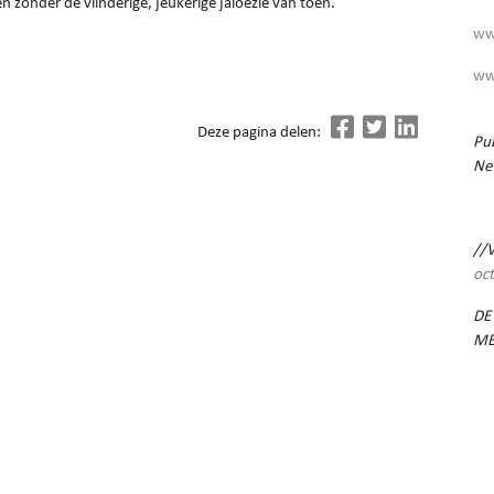
ken zonder de vlinderige, jeukerige jaloezie van toen.
ww
ww
Deze pagina delen:
Pub
Ne
//
oc
DE
ME