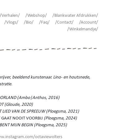
/Verhalen/
/Webshop/
/Blankwater Afdrukken/
/Vlogs/
/Bio/
/Faq/
/Contact/
/Account/
/Winkelmandje/
rijver, beeldend kunstenaar. Lino- en houtsnede,
ustratie.
ORLAND (Ambo|Anthos, 2016)
OT (Gloude, 2020)
T LIED VAN DE SPREEUW (Ploegsma, 2021)
T GAAT NOOIT VOORBIJ
(Ploegsma, 2024)
J BENT MIJN BEGIN (Ploegsma, 2025)
w.instagram.com/octaviewolters