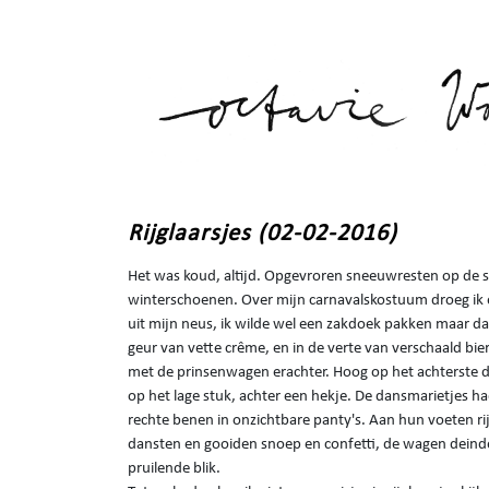
Rijglaarsjes (02-02-2016)
Het was koud, altijd. Opgevroren sneeuwresten op de s
winterschoenen. Over mijn carnavalskostuum droeg ik ee
uit mijn neus, ik wilde wel een zakdoek pakken maar d
geur van vette crême, en in de verte van verschaald bier.
met de prinsenwagen erachter. Hoog op het achterste de
op het lage stuk, achter een hekje. De dansmarietjes had
rechte benen in onzichtbare panty's. Aan hun voeten ri
dansten en gooiden snoep en confetti, de wagen deinde
pruilende blik.