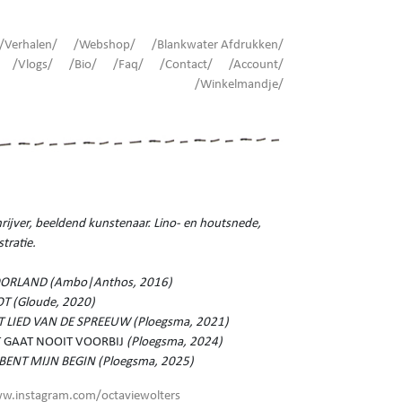
/Verhalen/
/Webshop/
/Blankwater Afdrukken/
/Vlogs/
/Bio/
/Faq/
/Contact/
/Account/
/Winkelmandje/
rijver, beeldend kunstenaar. Lino- en houtsnede,
ustratie.
ORLAND (Ambo|Anthos, 2016)
OT (Gloude, 2020)
T LIED VAN DE SPREEUW (Ploegsma, 2021)
T GAAT NOOIT VOORBIJ
(Ploegsma, 2024)
J BENT MIJN BEGIN (Ploegsma, 2025)
w.instagram.com/octaviewolters