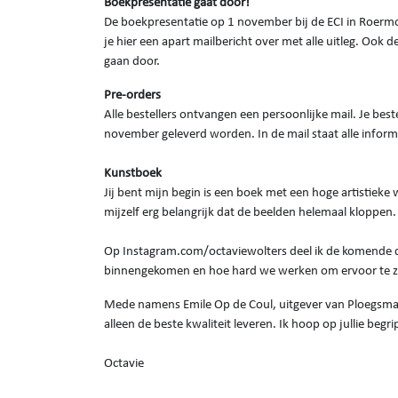
Boekpresentatie gaat door!
De boekpresentatie op 1 november bij de ECI in Roermo
je hier een apart mailbericht over met alle uitleg. Ook 
gaan door.
Pre-orders
Alle bestellers ontvangen een persoonlijke mail. Je bes
november geleverd worden. In de mail staat alle informa
Kunstboek
Jij bent mijn begin is een boek met een hoge artistieke
mijzelf erg belangrijk dat de beelden helemaal kloppen.
Op Instagram.com/octaviewolters deel ik de komende dag
binnengekomen en hoe hard we werken om ervoor te zo
Mede namens Emile Op de Coul, uitgever van Ploegsma, w
alleen de beste kwaliteit leveren. Ik hoop op jullie begri
Octavie