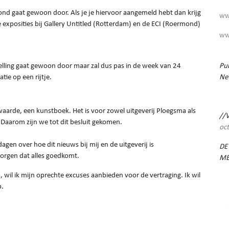
nd gaat gewoon door. Als je je hiervoor aangemeld hebt dan krijg
ww
de exposities bij Gallery Untitled (Rotterdam) en de ECI (Roermond)
ww
telling gaat gewoon door maar zal dus pas in de week van 24
Pub
tie op een rijtje.
Ne
 waarde, een kunstboek. Het is voor zowel uitgeverij Ploegsma als
//
 Daarom zijn we tot dit besluit gekomen.
oc
en over hoe dit nieuws bij mij en de uitgeverij is
DE
rgen dat alles goedkomt.
ME
il ik mijn oprechte excuses aanbieden voor de vertraging. Ik wil
p.