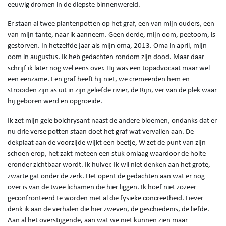
eeuwig dromen in de diepste binnenwereld.
Er staan al twee plantenpotten op het graf, een van mijn ouders, een
van mijn tante, naar ik aanneem. Geen derde, mijn oom, peetoom, is
gestorven. In hetzelfde jaar als mijn oma, 2013. Oma in april, mijn
oom in augustus. Ik heb gedachten rondom zijn dood. Maar daar
schrijf ik later nog wel eens over. Hij was een topadvocaat maar wel
een eenzame. Een graf heeft hij niet, we cremeerden hem en
strooiden zijn as uit in zijn geliefde rivier, de Rijn, ver van de plek waar
hij geboren werd en opgroeide.
Ik zet mijn gele bolchrysant naast de andere bloemen, ondanks dat er
nu drie verse potten staan doet het graf wat vervallen aan. De
dekplaat aan de voorzijde wijkt een beetje, W zet de punt van zijn
schoen erop, het zakt meteen een stuk omlaag waardoor de holte
eronder zichtbaar wordt. Ik huiver. Ik wil niet denken aan het grote,
zwarte gat onder de zerk. Het opent de gedachten aan wat er nog
over is van de twee lichamen die hier liggen. Ik hoef niet zozeer
geconfronteerd te worden met al die fysieke concreetheid. Liever
denk ik aan de verhalen die hier zweven, de geschiedenis, de liefde.
Aan al het overstijgende, aan wat we niet kunnen zien maar