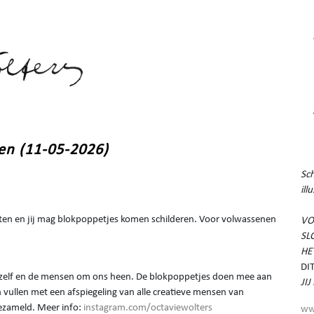
en (11-05-2026)
Sch
ill
asten en jij mag blokpoppetjes komen schilderen. Voor volwassenen
VO
SL
HE
DI
nszelf en de mensen om ons heen. De blokpoppetjes doen mee aan
JI
 vullen met een afspiegeling van alle creatieve mensen van
gezameld. Meer info:
instagram.com/octaviewolters
ww