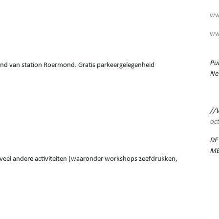
ww
ww
Pub
and van station Roermond. Gratis parkeergelegenheid
Ne
//
oc
DE
ME
el veel andere activiteiten (waaronder workshops zeefdrukken,
)