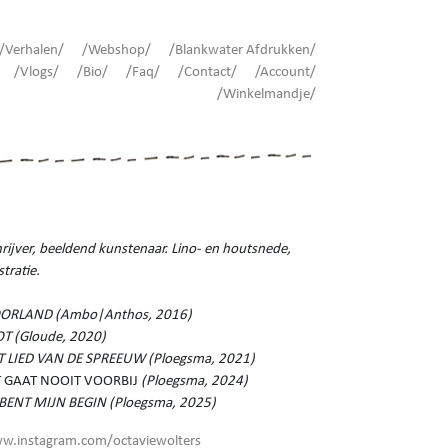
/Verhalen/
/Webshop/
/Blankwater Afdrukken/
/Vlogs/
/Bio/
/Faq/
/Contact/
/Account/
/Winkelmandje/
rijver, beeldend kunstenaar. Lino- en houtsnede,
ustratie.
ORLAND (Ambo|Anthos, 2016)
OT (Gloude, 2020)
T LIED VAN DE SPREEUW (Ploegsma, 2021)
T GAAT NOOIT VOORBIJ
(Ploegsma, 2024)
J BENT MIJN BEGIN (Ploegsma, 2025)
w.instagram.com/octaviewolters