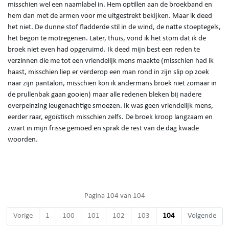
misschien wel een naamlabel in. Hem optillen aan de broekband en
hem dan met de armen voor me uitgestrekt bekijken. Maar ik deed
het niet. De dunne stof fladderde stil in de wind, de natte stoeptegels,
het begon te motregenen. Later, thuis, vond ik het stom dat ik de
broek niet even had opgeruimd. Ik deed mijn best een reden te
verzinnen die me tot een vriendelijk mens maakte (misschien had ik
haast, misschien liep er verderop een man rond in zijn slip op zoek
naar zijn pantalon, misschien kon ik andermans broek niet zomaar in
de prullenbak gaan gooien) maar alle redenen bleken bij nadere
overpeinzing leugenachtige smoezen. Ik was geen vriendelijk mens,
eerder raar, egoïstisch misschien zelfs. De broek kroop langzaam en
zwart in mijn frisse gemoed en sprak de rest van de dag kwade
woorden.
Pagina 104 van 104
Vorige
1
100
101
102
103
104
Volgende