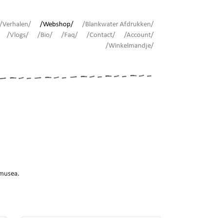
/Verhalen/
/Webshop/
/Blankwater Afdrukken/
/Vlogs/
/Bio/
/Faq/
/Contact/
/Account/
/Winkelmandje/
 musea.