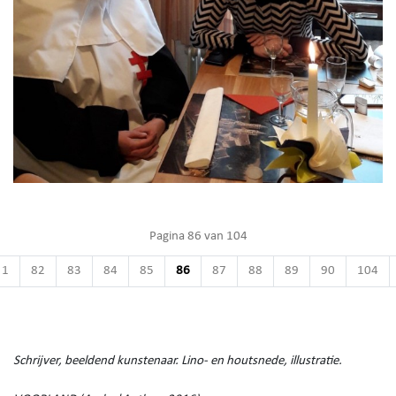
Pagina 86 van 104
1
82
83
84
85
86
87
88
89
90
104
Schrijver, beeldend kunstenaar. Lino- en houtsnede, illustratie.