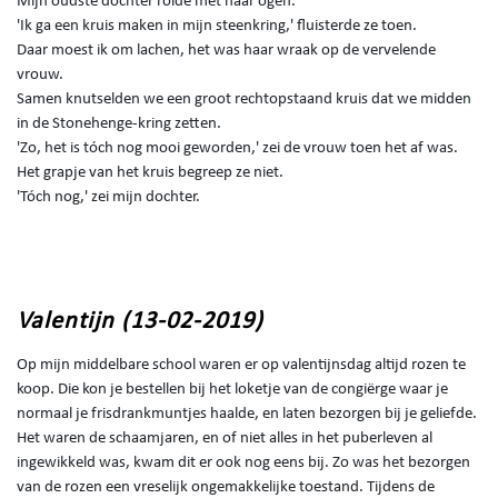
Mijn oudste dochter rolde met haar ogen.
'Ik ga een kruis maken in mijn steenkring,' fluisterde ze toen.
Daar moest ik om lachen, het was haar wraak op de vervelende
vrouw.
Samen knutselden we een groot rechtopstaand kruis dat we midden
in de Stonehenge-kring zetten.
'Zo, het is tóch nog mooi geworden,' zei de vrouw toen het af was.
Het grapje van het kruis begreep ze niet.
'Tóch nog,' zei mijn dochter.
Valentijn (13-02-2019)
Op mijn middelbare school waren er op valentijnsdag altijd rozen te
koop. Die kon je bestellen bij het loketje van de congiërge waar je
normaal je frisdrankmuntjes haalde, en laten bezorgen bij je geliefde.
Het waren de schaamjaren, en of niet alles in het puberleven al
ingewikkeld was, kwam dit er ook nog eens bij. Zo was het bezorgen
van de rozen een vreselijk ongemakkelijke toestand. Tijdens de