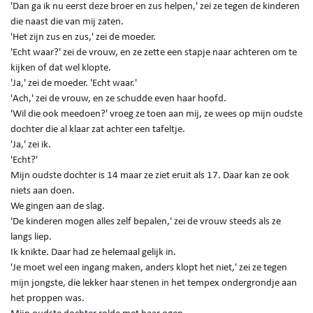
'Dan ga ik nu eerst deze broer en zus helpen,' zei ze tegen de kinderen
die naast die van mij zaten.
'Het zijn zus en zus,' zei de moeder.
'Echt waar?' zei de vrouw, en ze zette een stapje naar achteren om te
kijken of dat wel klopte.
'Ja,' zei de moeder. 'Echt waar.'
'Ach,' zei de vrouw, en ze schudde even haar hoofd.
'Wil die ook meedoen?' vroeg ze toen aan mij, ze wees op mijn oudste
dochter die al klaar zat achter een tafeltje.
'Ja,' zei ik.
'Echt?'
Mijn oudste dochter is 14 maar ze ziet eruit als 17. Daar kan ze ook
niets aan doen.
We gingen aan de slag.
'De kinderen mogen alles zelf bepalen,' zei de vrouw steeds als ze
langs liep.
Ik knikte. Daar had ze helemaal gelijk in.
'Je moet wel een ingang maken, anders klopt het niet,' zei ze tegen
mijn jongste, die lekker haar stenen in het tempex ondergrondje aan
het proppen was.