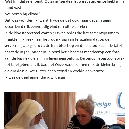
'Wat fijn dat je er bent, Octavie,' zei de nieuwe zuster, en ze hield mijn
hand vast.
'We horen bij elkaar.'
Dat was wonderlijk, want ik voelde dat ook maar dat zijn geen
woorden die ik eenvoudig vind om uit te spreken.
In de kloostereetzaal waren er twee redes die het samenzijn intiem
maakten, ik keek naar het rode kruis van Jeruzalem dat op de
servetring was gedrukt, de hulpbisschop en de pastoors aan de tafel
naast de mijne, onder mijn bord het placemat met daarop een foto
van de basiliek die in mijn leven gegroefd is. De parochiepastoor sprak
het tafelgebed uit. Ik bad het Onze Vader samen met de kleine kring
die om de nieuwe zuster heen stond en voelde de warmte.
Ik was de deelnemer die ik wilde zijn.