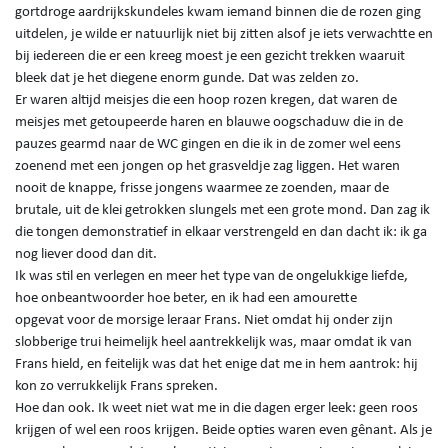
gortdroge aardrijkskundeles kwam iemand binnen die de rozen ging
uitdelen, je wilde er natuurlijk niet bij zitten alsof je iets verwachtte en
bij iedereen die er een kreeg moest je een gezicht trekken waaruit
bleek dat je het diegene enorm gunde. Dat was zelden zo.
Er waren altijd meisjes die een hoop rozen kregen, dat waren de
meisjes met getoupeerde haren en blauwe oogschaduw die in de
pauzes gearmd naar de WC gingen en die ik in de zomer wel eens
zoenend met een jongen op het grasveldje zag liggen. Het waren
nooit de knappe, frisse jongens waarmee ze zoenden, maar de
brutale, uit de klei getrokken slungels met een grote mond. Dan zag ik
die tongen demonstratief in elkaar verstrengeld en dan dacht ik: ik ga
nog liever dood dan dit.
Ik was stil en verlegen en meer het type van de ongelukkige liefde,
hoe onbeantwoorder hoe beter, en ik had een amourette
opgevat voor de morsige leraar Frans. Niet omdat hij onder zijn
slobberige trui heimelijk heel aantrekkelijk was, maar omdat ik van
Frans hield, en feitelijk was dat het enige dat me in hem aantrok: hij
kon zo verrukkelijk Frans spreken.
Hoe dan ook. Ik weet niet wat me in die dagen erger leek: geen roos
krijgen of wel een roos krijgen. Beide opties waren even gênant. Als je