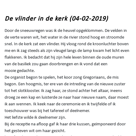
De vlinder in de kerk (04-02-2019)
Door de sneeuwregen was ik de heuvel opgeklommen. De velden in
de verte waren wit, het water in de rivier stond hoog en stroomde
snel. In de kerk zat een vlinder. Hij vloog rond de kroonluchter boven
me en ik zag steeds als zijn vleugel langs de lamp kwam het licht even
flakkeren. Ik bedacht dat hij zijn hele leven binnen de oude muren
van de basiliek zou gaan doorbrengen en ik vond dat een
mooie gedachte.
De organist begon te spelen, het koor zong Gregoriaans, de mis
begon. Een hoogmis, ter ere van de intreding van de nieuwe zuster
tot het slotklooster. Ik zag haar, ze stond achter het altaar, ineens
droeg ze een kap en luisterde ze naar haar nieuwe naam, daar moest
ik aan wennen. Ik keek naar de ceremonie en ik twijfelde of ik
toeschouwer was bij het tafereel of deelnemer.
Het liefste wilde ik deelnemer zijn.
Bij de receptie na afloop gaf ik haar drie kussen, geïmponeerd door
het gesteven wit om haar gezicht.