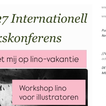
ww
ww
Pub
Ne
//
oc
DE
ME