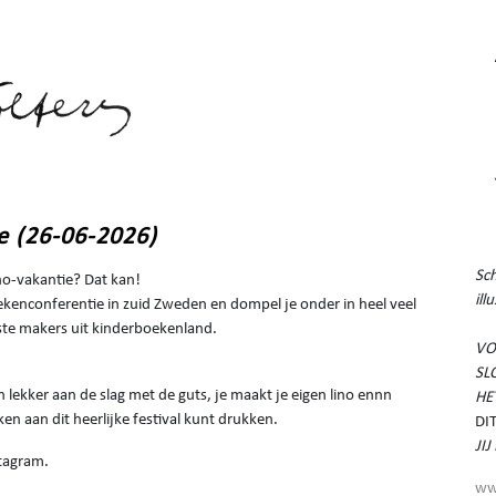
 (26-06-2026)
Sch
no-vakantie? Dat kan!
ill
oekenconferentie in zuid Zweden en dompel je onder in heel veel
ste makers uit kinderboekenland.
VO
SL
 lekker aan de slag met de guts, je maakt je eigen lino ennn
HE
en aan dit heerlijke festival kunt drukken.
DI
JI
stagram.
ww