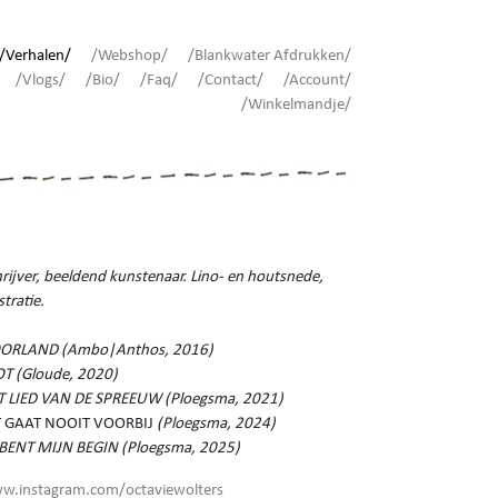
/Verhalen/
/Webshop/
/Blankwater Afdrukken/
/Vlogs/
/Bio/
/Faq/
/Contact/
/Account/
/Winkelmandje/
rijver, beeldend kunstenaar. Lino- en houtsnede,
ustratie.
ORLAND (Ambo|Anthos, 2016)
OT (Gloude, 2020)
T LIED VAN DE SPREEUW (Ploegsma, 2021)
T GAAT NOOIT VOORBIJ
(Ploegsma, 2024)
J BENT MIJN BEGIN (Ploegsma, 2025)
w.instagram.com/octaviewolters