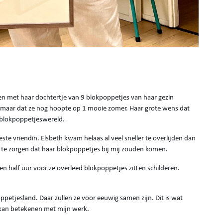
en met haar dochtertje van 9 blokpoppetjes van haar gezin
ad maar dat ze nog hoopte op 1 mooie zomer. Haar grote wens dat
e blokpoppetjeswereld.
este vriendin. Elsbeth kwam helaas al veel sneller te overlijden dan
 te zorgen dat haar blokpoppetjes bij mij zouden komen.
een half uur voor ze overleed blokpoppetjes zitten schilderen.
oppetjesland. Daar zullen ze voor eeuwig samen zijn. Dit is wat
t kan betekenen met mijn werk.