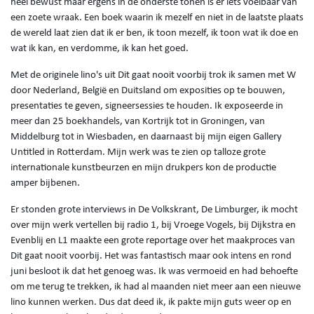
heel bewust maar ergens in de onderste tonen is er iets voelbaar van
een zoete wraak. Een boek waarin ik mezelf en niet in de laatste plaats
de wereld laat zien dat ik er ben, ik toon mezelf, ik toon wat ik doe en
wat ik kan, en verdomme, ik kan het goed.
Met de originele lino's uit Dit gaat nooit voorbij trok ik samen met W
door Nederland, België en Duitsland om exposities op te bouwen,
presentaties te geven, signeersessies te houden. Ik exposeerde in
meer dan 25 boekhandels, van Kortrijk tot in Groningen, van
Middelburg tot in Wiesbaden, en daarnaast bij mijn eigen Gallery
Untitled in Rotterdam. Mijn werk was te zien op talloze grote
internationale kunstbeurzen en mijn drukpers kon de productie
amper bijbenen.
Er stonden grote interviews in De Volkskrant, De Limburger, ik mocht
over mijn werk vertellen bij radio 1, bij Vroege Vogels, bij Dijkstra en
Evenblij en L1 maakte een grote reportage over het maakproces van
Dit gaat nooit voorbij. Het was fantastisch maar ook intens en rond
juni besloot ik dat het genoeg was. Ik was vermoeid en had behoefte
om me terug te trekken, ik had al maanden niet meer aan een nieuwe
lino kunnen werken. Dus dat deed ik, ik pakte mijn guts weer op en