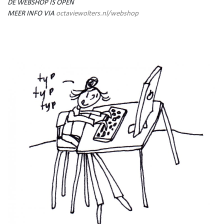
DE WEBSHOP IS OPEN
MEER INFO VIA
octaviewolters.nl/webshop