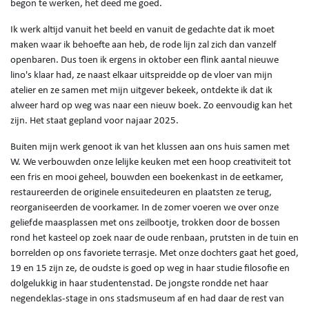
begon te werken, het deed me goed.
Ik werk altijd vanuit het beeld en vanuit de gedachte dat ik moet
maken waar ik behoefte aan heb, de rode lijn zal zich dan vanzelf
openbaren. Dus toen ik ergens in oktober een flink aantal nieuwe
lino's klaar had, ze naast elkaar uitspreidde op de vloer van mijn
atelier en ze samen met mijn uitgever bekeek, ontdekte ik dat ik
alweer hard op weg was naar een nieuw boek. Zo eenvoudig kan het
zijn. Het staat gepland voor najaar 2025.
Buiten mijn werk genoot ik van het klussen aan ons huis samen met
W. We verbouwden onze lelijke keuken met een hoop creativiteit tot
een fris en mooi geheel, bouwden een boekenkast in de eetkamer,
restaureerden de originele ensuitedeuren en plaatsten ze terug,
reorganiseerden de voorkamer. In de zomer voeren we over onze
geliefde maasplassen met ons zeilbootje, trokken door de bossen
rond het kasteel op zoek naar de oude renbaan, prutsten in de tuin en
borrelden op ons favoriete terrasje. Met onze dochters gaat het goed,
19 en 15 zijn ze, de oudste is goed op weg in haar studie filosofie en
dolgelukkig in haar studentenstad. De jongste rondde net haar
negendeklas-stage in ons stadsmuseum af en had daar de rest van