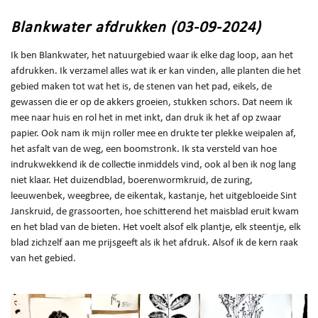
Blankwater afdrukken (03-09-2024)
Ik ben Blankwater, het natuurgebied waar ik elke dag loop, aan het
afdrukken. Ik verzamel alles wat ik er kan vinden, alle planten die het
gebied maken tot wat het is, de stenen van het pad, eikels, de
gewassen die er op de akkers groeien, stukken schors. Dat neem ik
mee naar huis en rol het in met inkt, dan druk ik het af op zwaar
papier. Ook nam ik mijn roller mee en drukte ter plekke weipalen af,
het asfalt van de weg, een boomstronk. Ik sta versteld van hoe
indrukwekkend ik de collectie inmiddels vind, ook al ben ik nog lang
niet klaar. Het duizendblad, boerenwormkruid, de zuring,
leeuwenbek, weegbree, de eikentak, kastanje, het uitgebloeide Sint
Janskruid, de grassoorten, hoe schitterend het maisblad eruit kwam
en het blad van de bieten. Het voelt alsof elk plantje, elk steentje, elk
blad zichzelf aan me prijsgeeft als ik het afdruk. Alsof ik de kern raak
van het gebied.