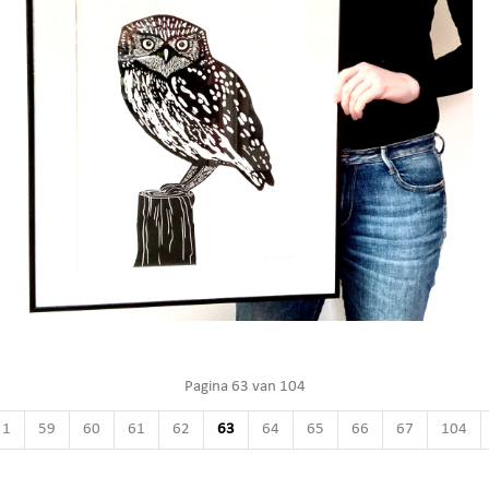
Pagina 63 van 104
1
59
60
61
62
63
64
65
66
67
104