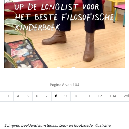
Pagina 8 van 104
e
1
4
5
6
7
8
9
10
11
12
104
Vo
Schrijver, beeldend kunstenaar. Lino- en houtsnede, illustratie.