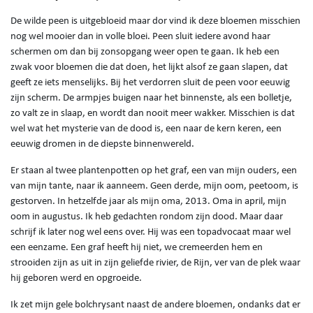
De wilde peen is uitgebloeid maar dor vind ik deze bloemen misschien
nog wel mooier dan in volle bloei. Peen sluit iedere avond haar
schermen om dan bij zonsopgang weer open te gaan. Ik heb een
zwak voor bloemen die dat doen, het lijkt alsof ze gaan slapen, dat
geeft ze iets menselijks. Bij het verdorren sluit de peen voor eeuwig
zijn scherm. De armpjes buigen naar het binnenste, als een bolletje,
zo valt ze in slaap, en wordt dan nooit meer wakker. Misschien is dat
wel wat het mysterie van de dood is, een naar de kern keren, een
eeuwig dromen in de diepste binnenwereld.
Er staan al twee plantenpotten op het graf, een van mijn ouders, een
van mijn tante, naar ik aanneem. Geen derde, mijn oom, peetoom, is
gestorven. In hetzelfde jaar als mijn oma, 2013. Oma in april, mijn
oom in augustus. Ik heb gedachten rondom zijn dood. Maar daar
schrijf ik later nog wel eens over. Hij was een topadvocaat maar wel
een eenzame. Een graf heeft hij niet, we cremeerden hem en
strooiden zijn as uit in zijn geliefde rivier, de Rijn, ver van de plek waar
hij geboren werd en opgroeide.
Ik zet mijn gele bolchrysant naast de andere bloemen, ondanks dat er