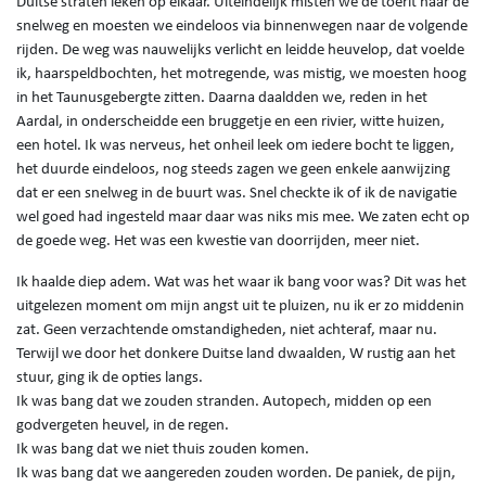
Duitse straten leken op elkaar. Uiteindelijk misten we de toerit naar de
snelweg en moesten we eindeloos via binnenwegen naar de volgende
rijden. De weg was nauwelijks verlicht en leidde heuvelop, dat voelde
ik, haarspeldbochten, het motregende, was mistig, we moesten hoog
in het Taunusgebergte zitten. Daarna daaldden we, reden in het
Aardal, in onderscheidde een bruggetje en een rivier, witte huizen,
een hotel. Ik was nerveus, het onheil leek om iedere bocht te liggen,
het duurde eindeloos, nog steeds zagen we geen enkele aanwijzing
dat er een snelweg in de buurt was. Snel checkte ik of ik de navigatie
wel goed had ingesteld maar daar was niks mis mee. We zaten echt op
de goede weg. Het was een kwestie van doorrijden, meer niet.
Ik haalde diep adem. Wat was het waar ik bang voor was? Dit was het
uitgelezen moment om mijn angst uit te pluizen, nu ik er zo middenin
zat. Geen verzachtende omstandigheden, niet achteraf, maar nu.
Terwijl we door het donkere Duitse land dwaalden, W rustig aan het
stuur, ging ik de opties langs.
Ik was bang dat we zouden stranden. Autopech, midden op een
godvergeten heuvel, in de regen.
Ik was bang dat we niet thuis zouden komen.
Ik was bang dat we aangereden zouden worden. De paniek, de pijn,