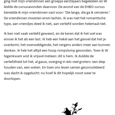
ging met mijn vriendinnen een groepje eerstejaars begeleiden en W
leidde de cursusavonden daarvoor. De avond van de EHBO-cursus
bereidde ik mijn vriendinnen vast voor: 'Die lange, die ga ik versieren.'
De vriendinnen moesten erom lachen. Ik was niet het romantische
type, aan vriendjes deed ik niet, aan verliefd worden helemaal niet.
Ik ben niet vaak verliefd geweest, en de keren dat ik het wel was
ervoer ik het als een last. Ik heb een hekel aan het gevoel dat het je
overkomt, het overweldigende, het nergens anders meer aan kunnen
denken. Ik heb het altijd een hoop rompslomp gevonden. Toen ik W
tegenkwam wist ik vrijwel meteen: dit is hem. Ik duldde de
verliefdheid tot het, al gauw, overging in iets veel groters: een diep
houden van, een weten. En toen ons leven samen geconsolideerd
was dacht ik opgelucht: nu hoef ik dit hopelijk nooit weer te
doorlopen.