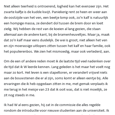
Niet alleen teerheid is ontroerend, logheid kan het evenzeer zijn. Het
zwarte kalfje is de kudde kwijt. Paniekerig rent ze heen en weer aan
de oostzijde van het ven, een beetje lomp ook, zo'n kalf is natuurlijk
een hompige massa, ze dendert dol tussen de brem door en loeit
zielig. Wij hebben de rest van de koeien al lang gezien, die staan
allemaal aan de andere kant, bij de bramenheuveltjes. Maar ja, maak
dat zo'n kalf maar eens duidelijk. De wei is groot, niet alleen het ven
en zijn moerassige uitlopers zitten tussen het kalf en haar familie, ook
het populierenbos. We zien het mismoedig, maar ook vertederd, aan.
Om de een of andere reden moet ik de laatste tijd veel nadenken over
de tijd dat ik W leerde kennen. Lang geleden is het maar het voelt nog
maar zo kort. Het leven is een stapeltoren, er verandert vrijwel niets
aan de bouwstenen die er al zijn, soms komt er alleen eentje bij. Alle
ervaringen die ik heb opgedaan zitten in me, met gemak verplaats ik
me terug in het meisje van 23 dat ik ooit was, dat is niet moeilijk, ze
zit nog steeds in me.
Ik had W al eens gezien, hij zat in de commissie die alles regelde
rondom de introductie voor nieuwe studenten aan de universiteit. Ik