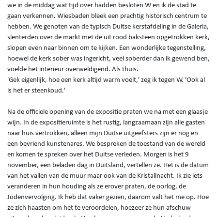
we in de middag wat tijd over hadden besloten W en ik de stad te
gaan verkennen. Wiesbaden bleek een prachtig historisch centrum te
hebben. We genoten van de typisch Duitse kerstafdeling in de Galeria,
slenterden over de markt met de uit rood baksteen opgetrokken kerk,
slopen even naar binnen om te kijken. Een wonderlijke tegenstelling,
hoewel de kerk sober was ingericht, veel soberder dan ik gewend ben,
voelde het interieur overweldigend. Als thuis.
'Gek eigenlijk, hoe een kerk altijd warm voelt,' zeg ik tegen W. 'Ook al
is het er steenkoud.'
Na de officiele opening van de expositie praten we na met een glaasje
wijn. In de expositieruimte is het rustig, langzaamaan zijn alle gasten
naar huis vertrokken, alleen mijn Duitse uitgeefsters zijn er nog en
een bevriend kunstenares. We bespreken de toestand van de wereld
en komen te spreken over het Duitse verleden. Morgen is het 9
november, een beladen dag in Duitsland, vertellen ze. Het is de datum
van het vallen van de muur maar ook van de Kristallnacht. Ik zie iets
veranderen in hun houding als ze erover praten, de oorlog, de
Jodenvervolging. Ik heb dat vaker gezien, daarom valt het me op. Hoe
ze zich haasten om het te veroordelen, hoezeer ze hun afschuw