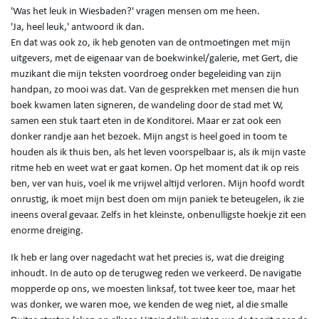
'Was het leuk in Wiesbaden?' vragen mensen om me heen.
'Ja, heel leuk,' antwoord ik dan.
En dat was ook zo, ik heb genoten van de ontmoetingen met mijn
uitgevers, met de eigenaar van de boekwinkel/galerie, met Gert, die
muzikant die mijn teksten voordroeg onder begeleiding van zijn
handpan, zo mooi was dat. Van de gesprekken met mensen die hun
boek kwamen laten signeren, de wandeling door de stad met W,
samen een stuk taart eten in de Konditorei. Maar er zat ook een
donker randje aan het bezoek. Mijn angst is heel goed in toom te
houden als ik thuis ben, als het leven voorspelbaar is, als ik mijn vaste
ritme heb en weet wat er gaat komen. Op het moment dat ik op reis
ben, ver van huis, voel ik me vrijwel altijd verloren. Mijn hoofd wordt
onrustig, ik moet mijn best doen om mijn paniek te beteugelen, ik zie
ineens overal gevaar. Zelfs in het kleinste, onbenulligste hoekje zit een
enorme dreiging.
Ik heb er lang over nagedacht wat het precies is, wat die dreiging
inhoudt. In de auto op de terugweg reden we verkeerd. De navigatie
mopperde op ons, we moesten linksaf, tot twee keer toe, maar het
was donker, we waren moe, we kenden de weg niet, al die smalle