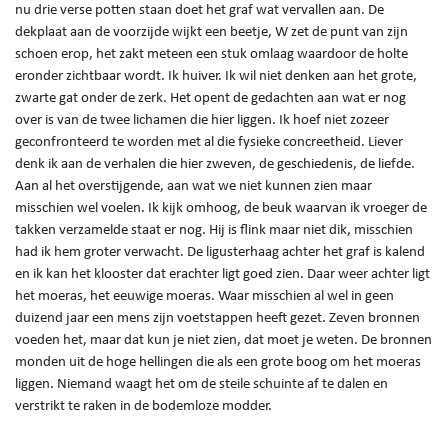
nu drie verse potten staan doet het graf wat vervallen aan. De
dekplaat aan de voorzijde wijkt een beetje, W zet de punt van zijn
schoen erop, het zakt meteen een stuk omlaag waardoor de holte
eronder zichtbaar wordt. Ik huiver. Ik wil niet denken aan het grote,
zwarte gat onder de zerk. Het opent de gedachten aan wat er nog
over is van de twee lichamen die hier liggen. Ik hoef niet zozeer
geconfronteerd te worden met al die fysieke concreetheid. Liever
denk ik aan de verhalen die hier zweven, de geschiedenis, de liefde.
Aan al het overstijgende, aan wat we niet kunnen zien maar
misschien wel voelen. Ik kijk omhoog, de beuk waarvan ik vroeger de
takken verzamelde staat er nog. Hij is flink maar niet dik, misschien
had ik hem groter verwacht. De ligusterhaag achter het graf is kalend
en ik kan het klooster dat erachter ligt goed zien. Daar weer achter ligt
het moeras, het eeuwige moeras. Waar misschien al wel in geen
duizend jaar een mens zijn voetstappen heeft gezet. Zeven bronnen
voeden het, maar dat kun je niet zien, dat moet je weten. De bronnen
monden uit de hoge hellingen die als een grote boog om het moeras
liggen. Niemand waagt het om de steile schuinte af te dalen en
verstrikt te raken in de bodemloze modder.