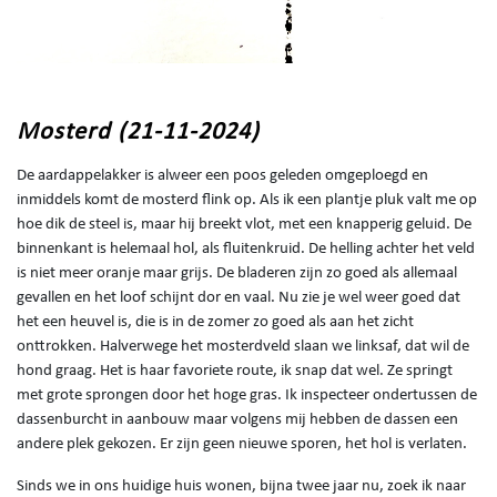
Mosterd (21-11-2024)
De aardappelakker is alweer een poos geleden omgeploegd en
inmiddels komt de mosterd flink op. Als ik een plantje pluk valt me op
hoe dik de steel is, maar hij breekt vlot, met een knapperig geluid. De
binnenkant is helemaal hol, als fluitenkruid. De helling achter het veld
is niet meer oranje maar grijs. De bladeren zijn zo goed als allemaal
gevallen en het loof schijnt dor en vaal. Nu zie je wel weer goed dat
het een heuvel is, die is in de zomer zo goed als aan het zicht
onttrokken. Halverwege het mosterdveld slaan we linksaf, dat wil de
hond graag. Het is haar favoriete route, ik snap dat wel. Ze springt
met grote sprongen door het hoge gras. Ik inspecteer ondertussen de
dassenburcht in aanbouw maar volgens mij hebben de dassen een
andere plek gekozen. Er zijn geen nieuwe sporen, het hol is verlaten.
Sinds we in ons huidige huis wonen, bijna twee jaar nu, zoek ik naar