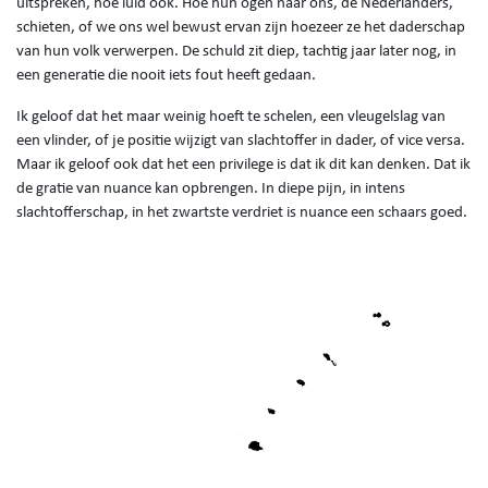
uitspreken, hoe luid ook. Hoe hun ogen naar ons, de Nederlanders,
schieten, of we ons wel bewust ervan zijn hoezeer ze het daderschap
van hun volk verwerpen. De schuld zit diep, tachtig jaar later nog, in
een generatie die nooit iets fout heeft gedaan.
Ik geloof dat het maar weinig hoeft te schelen, een vleugelslag van
een vlinder, of je positie wijzigt van slachtoffer in dader, of vice versa.
Maar ik geloof ook dat het een privilege is dat ik dit kan denken. Dat ik
de gratie van nuance kan opbrengen. In diepe pijn, in intens
slachtofferschap, in het zwartste verdriet is nuance een schaars goed.