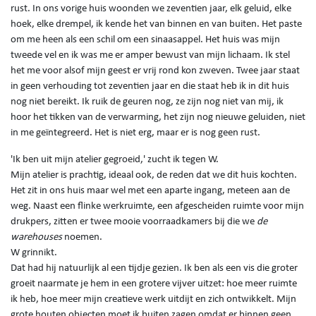
rust. In ons vorige huis woonden we zeventien jaar, elk geluid, elke
hoek, elke drempel, ik kende het van binnen en van buiten. Het paste
om me heen als een schil om een sinaasappel. Het huis was mijn
tweede vel en ik was me er amper bewust van mijn lichaam. Ik stel
het me voor alsof mijn geest er vrij rond kon zweven. Twee jaar staat
in geen verhouding tot zeventien jaar en die staat heb ik in dit huis
nog niet bereikt. Ik ruik de geuren nog, ze zijn nog niet van mij, ik
hoor het tikken van de verwarming, het zijn nog nieuwe geluiden, niet
in me geïntegreerd. Het is niet erg, maar er is nog geen rust.
'Ik ben uit mijn atelier gegroeid,' zucht ik tegen W.
Mijn atelier is prachtig, ideaal ook, de reden dat we dit huis kochten.
Het zit in ons huis maar wel met een aparte ingang, meteen aan de
weg. Naast een flinke werkruimte, een afgescheiden ruimte voor mijn
drukpers, zitten er twee mooie voorraadkamers bij die we
de
warehouses
noemen.
W grinnikt.
Dat had hij natuurlijk al een tijdje gezien. Ik ben als een vis die groter
groeit naarmate je hem in een grotere vijver uitzet: hoe meer ruimte
ik heb, hoe meer mijn creatieve werk uitdijt en zich ontwikkelt. Mijn
grote houten objecten moet ik buiten zagen omdat er binnen geen