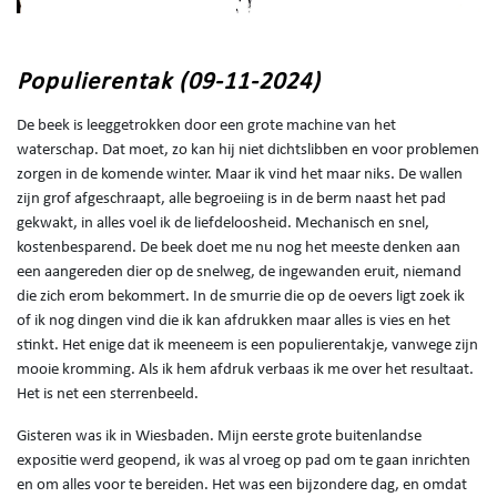
Populierentak (09-11-2024)
De beek is leeggetrokken door een grote machine van het
waterschap. Dat moet, zo kan hij niet dichtslibben en voor problemen
zorgen in de komende winter. Maar ik vind het maar niks. De wallen
zijn grof afgeschraapt, alle begroeiing is in de berm naast het pad
gekwakt, in alles voel ik de liefdeloosheid. Mechanisch en snel,
kostenbesparend. De beek doet me nu nog het meeste denken aan
een aangereden dier op de snelweg, de ingewanden eruit, niemand
die zich erom bekommert. In de smurrie die op de oevers ligt zoek ik
of ik nog dingen vind die ik kan afdrukken maar alles is vies en het
stinkt. Het enige dat ik meeneem is een populierentakje, vanwege zijn
mooie kromming. Als ik hem afdruk verbaas ik me over het resultaat.
Het is net een sterrenbeeld.
Gisteren was ik in Wiesbaden. Mijn eerste grote buitenlandse
expositie werd geopend, ik was al vroeg op pad om te gaan inrichten
en om alles voor te bereiden. Het was een bijzondere dag, en omdat