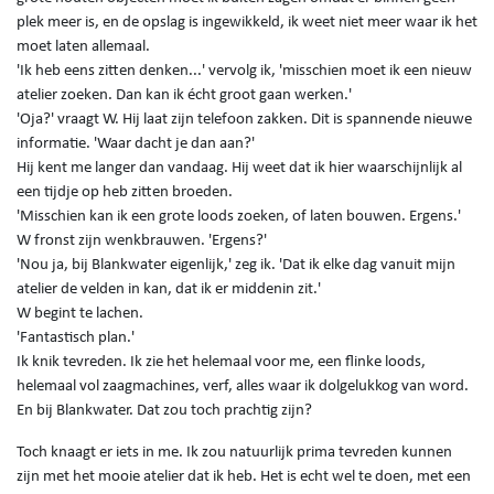
plek meer is, en de opslag is ingewikkeld, ik weet niet meer waar ik het
moet laten allemaal.
'Ik heb eens zitten denken...' vervolg ik, 'misschien moet ik een nieuw
atelier zoeken. Dan kan ik écht groot gaan werken.'
'Oja?' vraagt W. Hij laat zijn telefoon zakken. Dit is spannende nieuwe
informatie. 'Waar dacht je dan aan?'
Hij kent me langer dan vandaag. Hij weet dat ik hier waarschijnlijk al
een tijdje op heb zitten broeden.
'Misschien kan ik een grote loods zoeken, of laten bouwen. Ergens.'
W fronst zijn wenkbrauwen. 'Ergens?'
'Nou ja, bij Blankwater eigenlijk,' zeg ik. 'Dat ik elke dag vanuit mijn
atelier de velden in kan, dat ik er middenin zit.'
W begint te lachen.
'Fantastisch plan.'
Ik knik tevreden. Ik zie het helemaal voor me, een flinke loods,
helemaal vol zaagmachines, verf, alles waar ik dolgelukkog van word.
En bij Blankwater. Dat zou toch prachtig zijn?
Toch knaagt er iets in me. Ik zou natuurlijk prima tevreden kunnen
zijn met het mooie atelier dat ik heb. Het is echt wel te doen, met een